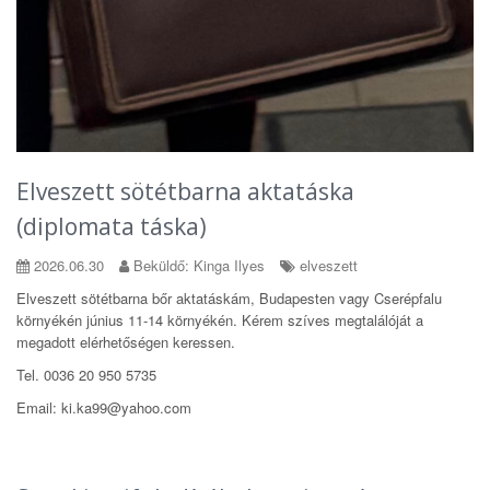
Elveszett sötétbarna aktatáska
(diplomata táska)
2026.06.30
Beküldő: Kinga Ilyes
elveszett
Elveszett sötétbarna bőr aktatáskám, Budapesten vagy Cserépfalu
környékén június 11-14 környékén. Kérem szíves megtalálóját a
megadott elérhetőségen keressen.
Tel. 0036 20 950 5735
Email: ki.ka99@yahoo.com