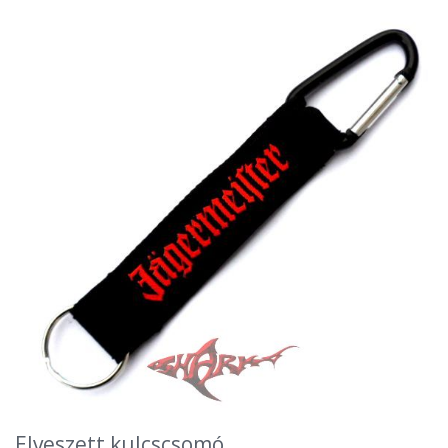
Elveszett kulcscsomó