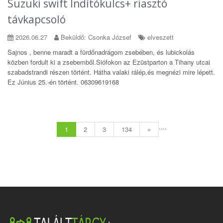
Suzuki swift Indítókulcs+ riasztó
távkapcsoló
2026.06.27
Beküldő: Csonka József
elveszett
Sajnos , benne maradt a fürdőnadrágom zsebében, és lubickolás
közben fordult ki a zsebemből.Siófokon az Ezüstparton a Tihany utcai
szabadstrandi részen történt. Hátha valaki rálép,és megnézi mire lépett.
Ez Június 25.-én történt. 06309619168
....
1
2
3
134
»