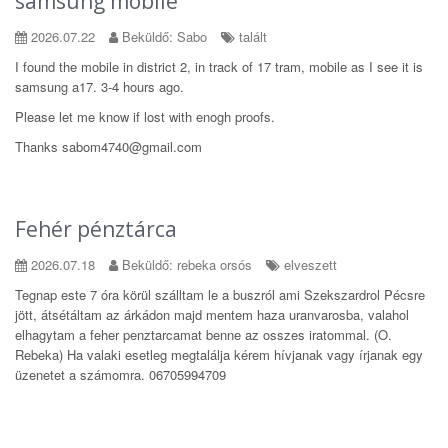
samsung mobile
2026.07.22
Beküldő: Sabo
talált
I found the mobile in district 2, in track of 17 tram, mobile as I see it is
samsung a17. 3-4 hours ago.
Please let me know if lost with enogh proofs.
Thanks sabom4740@gmail.com
Fehér pénztárca
2026.07.18
Beküldő: rebeka orsós
elveszett
Tegnap este 7 óra körül szálltam le a buszról ami Szekszardrol Pécsre
jött, átsétáltam az árkádon majd mentem haza uranvarosba, valahol
elhagytam a feher penztarcamat benne az osszes iratommal. (O.
Rebeka) Ha valaki esetleg megtalálja kérem hívjanak vagy írjanak egy
üzenetet a számomra. 06705994709