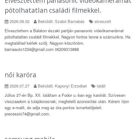
Elvesztettem panasonic videókamerámat
pótolhatatlan családi filmekkel.
2026.08.02
Beküldő: Szabó Barnabás
elveszett
Elvesztettem a Balaton északi partján panasonic videókamerámat
pótolhatatlan családi filmekkel. Nagyon fontos lenne a számunkra. Ha
megtaláltad kérlek szólj. Nagyon köszönöm.
barnaauto1234@gmail.com 06209313888
női karóra
2026.07.27
Beküldő: Kaponyi Erzsébet
talált
Július 27-én Bp. XII. találtam a Fodor u.-ban egy karórát. Szívesen
visszaadom a tulajdonosnak, megfelelő azonosítás után. Kérem írjon
egy e-mailt, és adja meg az óra pontos ismertetőjeleit.
precessio74@gmail.com.