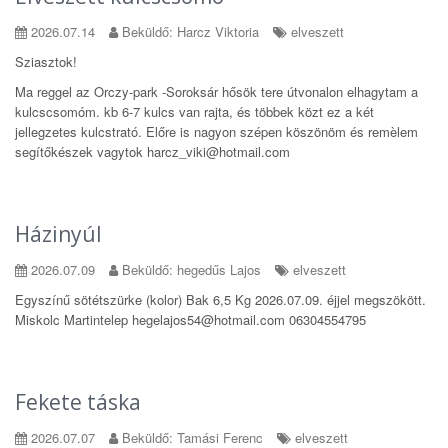
2026.07.14
Beküldő: Harcz Viktoria
elveszett
Sziasztok!
Ma reggel az Orczy-park -Soroksár hősök tere útvonalon elhagytam a
kulcscsomóm. kb 6-7 kulcs van rajta, és többek közt ez a két
jellegzetes kulcstrató. Előre is nagyon szépen köszönöm és remèlem
segítőkészek vagytok harcz_viki@hotmail.com
Házinyúl
2026.07.09
Beküldő: hegedűs Lajos
elveszett
Egyszínű sötétszürke (kolor) Bak 6,5 Kg 2026.07.09. éjjel megszökött.
Miskolc Martintelep hegelajos54@hotmail.com 06304554795
Fekete táska
2026.07.07
Beküldő: Tamási Ferenc
elveszett