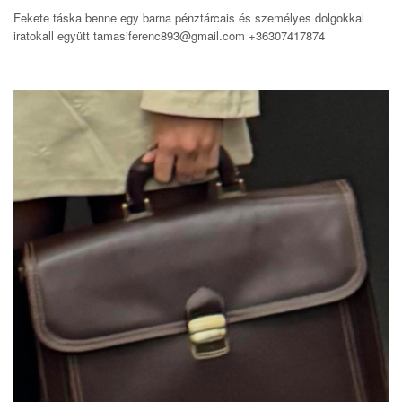
Fekete táska benne egy barna pénztárcais és személyes dolgokkal
iratokall együtt tamasiferenc893@gmail.com +36307417874