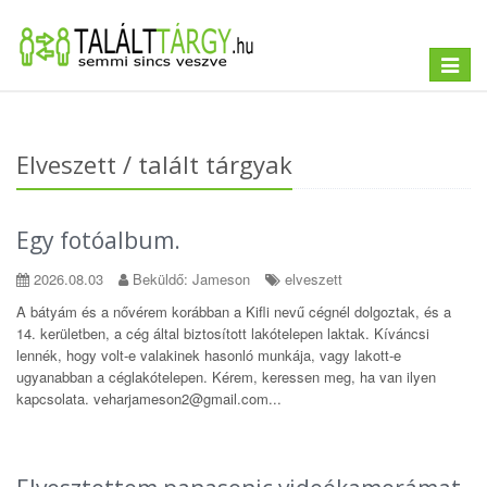
Toggle
navigat
Elveszett / talált tárgyak
Egy fotóalbum.
2026.08.03
Beküldő: Jameson
elveszett
A bátyám és a nővérem korábban a Kifli nevű cégnél dolgoztak, és a
14. kerületben, a cég által biztosított lakótelepen laktak. Kíváncsi
lennék, hogy volt-e valakinek hasonló munkája, vagy lakott-e
ugyanabban a céglakótelepen. Kérem, keressen meg, ha van ilyen
kapcsolata. veharjameson2@gmail.com...