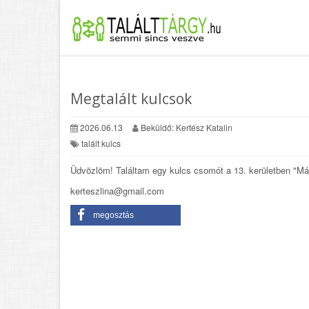
Megtalált kulcsok
2026.06.13
Beküldő: Kertész Katalin
talált kulcs
Üdvözlöm! Találtam egy kulcs csomót a 13. kerületben "Máté
kerteszlina@gmail.com
megosztás