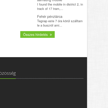
I found the mobile in district 2, in
track of 17 tram,...
Fehér pénztárca
Tegnap este 7 óra körül szálltam
le a buszról ami...
Összes hirdetés
özösség