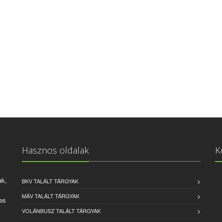
Hasznos oldalak
K
ak,
BKV TALÁLT TÁRGYAK
MÁV TALÁLT TÁRGYAK
es
VOLÁNBUSZ TALÁLT TÁRGYAK