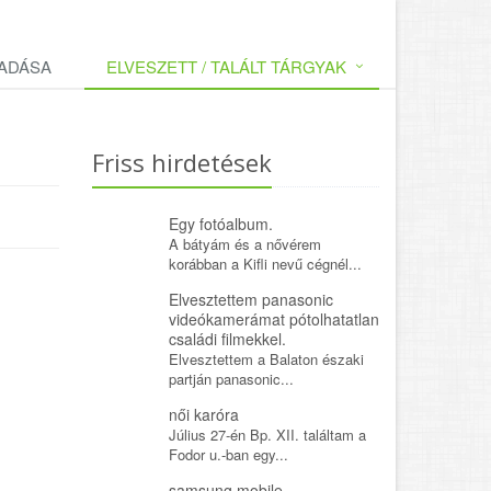
LADÁSA
ELVESZETT / TALÁLT TÁRGYAK
Friss hirdetések
Egy fotóalbum.
A bátyám és a nővérem
korábban a Kifli nevű cégnél...
Elvesztettem panasonic
videókamerámat pótolhatatlan
családi filmekkel.
Elvesztettem a Balaton északi
partján panasonic...
női karóra
Július 27-én Bp. XII. találtam a
Fodor u.-ban egy...
samsung mobile