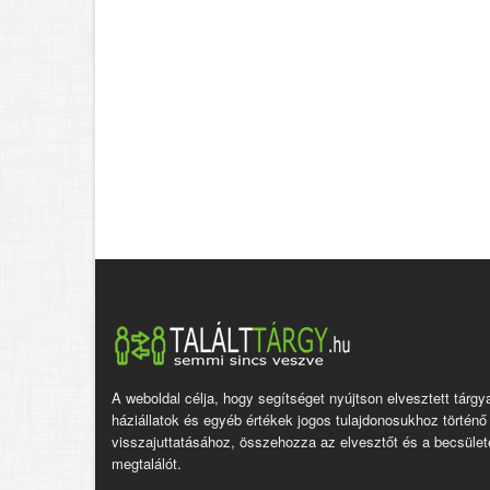
A weboldal célja, hogy segítséget nyújtson elvesztett tárgy
háziállatok és egyéb értékek jogos tulajdonosukhoz történő
visszajuttatásához, összehozza az elvesztőt és a becsület
megtalálót.