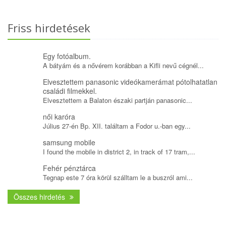
Friss hirdetések
Egy fotóalbum.
A bátyám és a nővérem korábban a Kifli nevű cégnél...
Elvesztettem panasonic videókamerámat pótolhatatlan
családi filmekkel.
Elvesztettem a Balaton északi partján panasonic...
női karóra
Július 27-én Bp. XII. találtam a Fodor u.-ban egy...
samsung mobile
I found the mobile in district 2, in track of 17 tram,...
Fehér pénztárca
Tegnap este 7 óra körül szálltam le a buszról ami...
Összes hirdetés