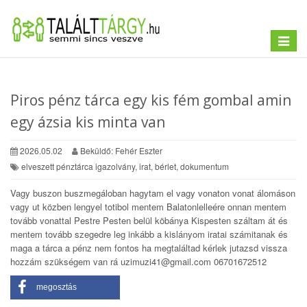
Toggle
navigat
Piros pénz tárca egy kis fém gombal amin
egy ázsia kis minta van
2026.05.02
Beküldő: Fehér Eszter
elveszett pénztárca igazolvány, irat, bérlet, dokumentum
Vagy buszon buszmegáloban hagytam el vagy vonaton vonat álomáson
vagy ut közben lengyel totibol mentem Balatonlelleére onnan mentem
tovább vonattal Pestre Pesten belül köbánya Kispesten száltam át és
mentem tovább szegedre leg inkább a kislányom iratai számitanak és
maga a tárca a pénz nem fontos ha megtaláltad kérlek jutazsd vissza
hozzám szükségem van rá uzimuzi41@gmail.com 06701672512
megosztás