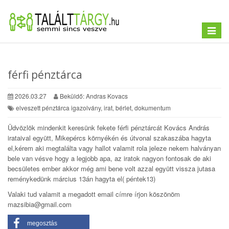
Toggle
navigat
férfi pénztárca
2026.03.27
Beküldő: Andras Kovacs
elveszett pénztárca igazolvány, irat, bérlet, dokumentum
Üdvözlök mindenkit keresünk fekete férfi pénztárcát Kovács András
irataival együtt, Mikepércs környékén és útvonal szakaszába hagyta
el,kérem aki megtalálta vagy hallot valamit rola jeleze nekem halványan
bele van vésve hogy a legjobb apa, az iratok nagyon fontosak de aki
becsületes ember akkor még ami bene volt azzal együtt vissza jutasa
reménykedünk március 13án hagyta el( péntek13)
Valaki tud valamit a megadott email címre írjon köszönöm
mazsibia@gmail.com
megosztás