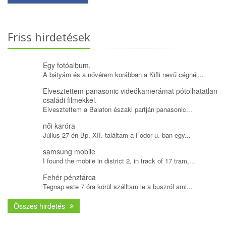
Friss hirdetések
Egy fotóalbum.
A bátyám és a nővérem korábban a Kifli nevű cégnél...
Elvesztettem panasonic videókamerámat pótolhatatlan
családi filmekkel.
Elvesztettem a Balaton északi partján panasonic...
női karóra
Július 27-én Bp. XII. találtam a Fodor u.-ban egy...
samsung mobile
I found the mobile in district 2, in track of 17 tram,...
Fehér pénztárca
Tegnap este 7 óra körül szálltam le a buszról ami...
Összes hirdetés