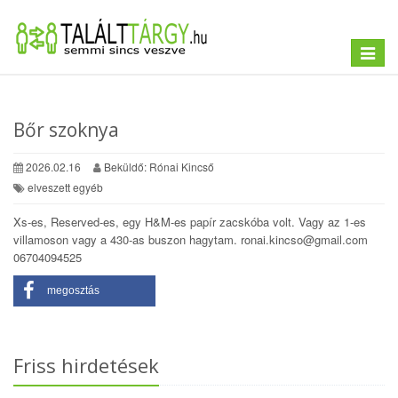
Toggle
navigat
Bőr szoknya
2026.02.16
Beküldő: Rónai Kincső
elveszett egyéb
Xs-es, Reserved-es, egy H&M-es papír zacskóba volt. Vagy az 1-es
villamoson vagy a 430-as buszon hagytam. ronai.kincso@gmail.com
06704094525
megosztás
Friss hirdetések