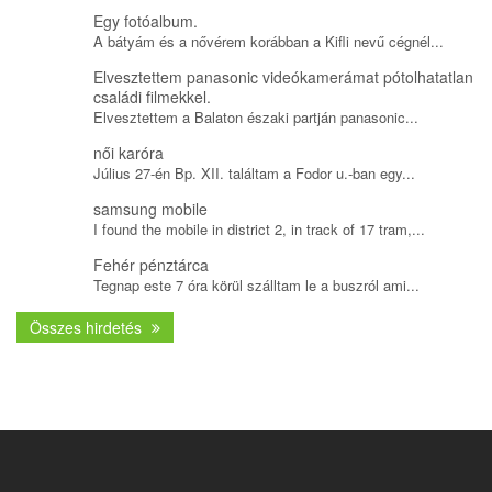
Egy fotóalbum.
A bátyám és a nővérem korábban a Kifli nevű cégnél...
Elvesztettem panasonic videókamerámat pótolhatatlan
családi filmekkel.
Elvesztettem a Balaton északi partján panasonic...
női karóra
Július 27-én Bp. XII. találtam a Fodor u.-ban egy...
samsung mobile
I found the mobile in district 2, in track of 17 tram,...
Fehér pénztárca
Tegnap este 7 óra körül szálltam le a buszról ami...
Összes hirdetés