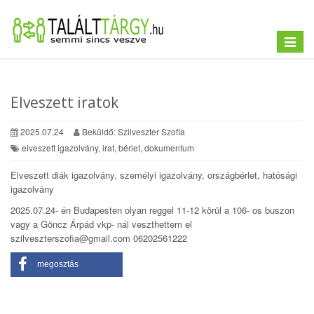
Toggle
navigat
Elveszett iratok
2025.07.24
Beküldő: Szilveszter Szofia
elveszett igazolvány, irat, bérlet, dokumentum
Elveszett diák igazolvány, személyi igazolvány, országbérlet, hatósági
igazolvány
2025.07.24- én Budapesten olyan reggel 11-12 körül a 106- os buszon
vagy a Göncz Árpád vkp- nál veszthettem el
szilveszterszofia@gmail.com 06202561222
megosztás