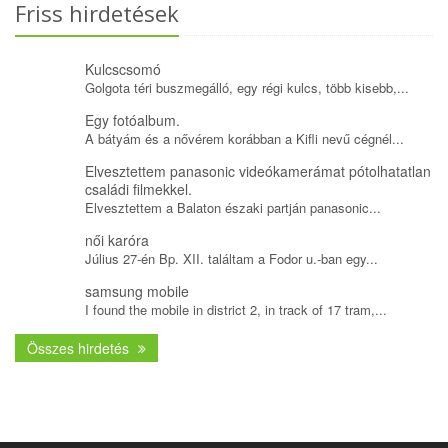
Friss hirdetések
Kulcscsomó
Golgota téri buszmegálló, egy régi kulcs, több kisebb,...
Egy fotóalbum.
A bátyám és a nővérem korábban a Kifli nevű cégnél...
Elvesztettem panasonic videókamerámat pótolhatatlan
családi filmekkel.
Elvesztettem a Balaton északi partján panasonic...
női karóra
Július 27-én Bp. XII. találtam a Fodor u.-ban egy...
samsung mobile
I found the mobile in district 2, in track of 17 tram,...
Összes hirdetés