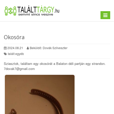
Toggle
navigat
Okosóra
2024.08.21
Beküldő: Dovák Szilveszter
talált egyéb
Sziasztok, találtam egy okosórát a Balaton déli partján egy strandon.
7dovak7@gmail.com