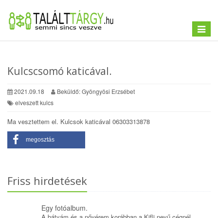
Toggle
navigat
Kulcscsomó katicával.
2021.09.18
Beküldő: Gyöngyösi Erzsébet
elveszett kulcs
Ma vesztettem el. Kulcsok katicával 06303313878
megosztás
Friss hirdetések
Egy fotóalbum.
A bátyám és a nővérem korábban a Kifli nevű cégnél...