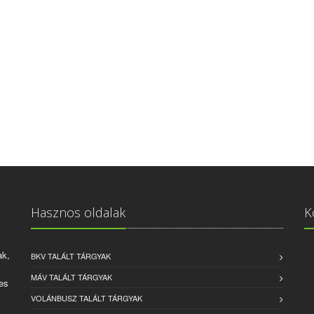
Hasznos oldalak
K
ak,
BKV TALÁLT TÁRGYAK
MÁV TALÁLT TÁRGYAK
es
VOLÁNBUSZ TALÁLT TÁRGYAK