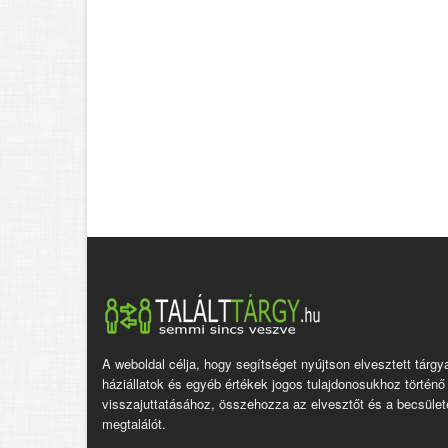
A weboldal célja, hogy segítséget nyújtson elvesztett tárgy
háziállatok és egyéb értékek jogos tulajdonosukhoz történő
visszajuttatásához, összehozza az elvesztőt és a becsület
megtalálót.