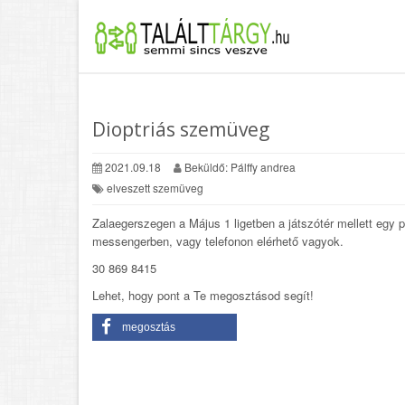
Dioptriás szemüveg
2021.09.18
Beküldő: Pálffy andrea
elveszett szemüveg
Zalaegerszegen a Május 1 ligetben a játszótér mellett egy
messengerben, vagy telefonon elérhető vagyok.
30 869 8415
Lehet, hogy pont a Te megosztásod segít!
megosztás