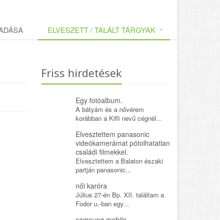
LADÁSA
ELVESZETT / TALÁLT TÁRGYAK
Friss hirdetések
Egy fotóalbum.
A bátyám és a nővérem
korábban a Kifli nevű cégnél...
Elvesztettem panasonic
videókamerámat pótolhatatlan
családi filmekkel.
Elvesztettem a Balaton északi
partján panasonic...
női karóra
Július 27-én Bp. XII. találtam a
Fodor u.-ban egy...
samsung mobile