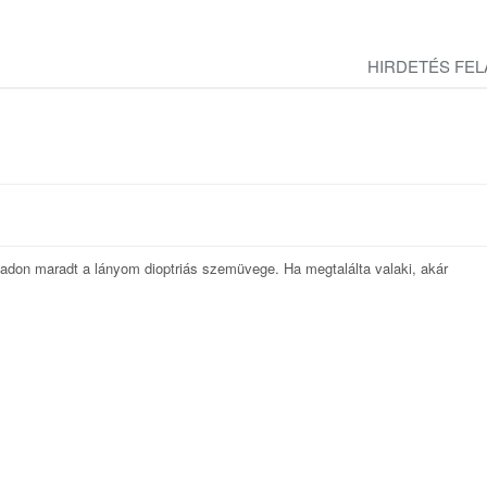
HIRDETÉS FE
 padon maradt a lányom dioptriás szemüvege. Ha megtalálta valaki, akár