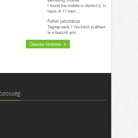
I found the mobile in district 2, in
track of 17 tram,...
Fehér pénztárca
Tegnap este 7 óra körül szálltam
le a buszról ami...
Összes hirdetés
özösség