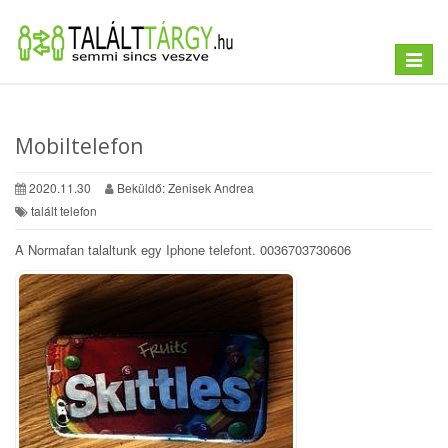
Toggle
navigat
Mobiltelefon
2020.11.30
Beküldő: Zenisek Andrea
talált telefon
A Normafan talaltunk egy Iphone telefont. 0036703730606