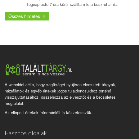
Tegnap este 7 óra körül szálltam le a buszról ami...
Összes hirdetés
A weboldal célja, hogy segítséget nyújtson elvesztett tárgyak,
háziállatok és egyéb értékek jogos tulajdonosukhoz történő
visszajuttatásához, összehozza az elvesztőt és a becsületes
megtalálót.
Az ellopott értékek információit is közzétesszük.
Hasznos oldalak