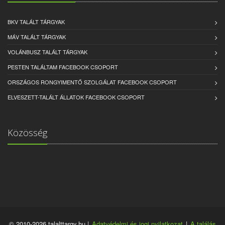
BKV TALÁLT TÁRGYAK
MÁV TALÁLT TÁRGYAK
VOLÁNBUSZ TALÁLT TÁRGYAK
PESTEN TALÁLTAM FACEBOOK CSOPORT
ORSZÁGOS RONGYIMENTŐ SZOLGÁLAT FACEBOOK CSOPORT
ELVESZETT-TALÁLT ÁLLATOK FACEBOOK CSOPORT
Közösség
© 2010-2026 talalttargy.hu |
Adatvédelmi és jogi nyilatkozat
|
A találás