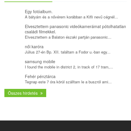
Egy fotóalbum.
A bátyám és a nővérem korábban a Kifli nevű cégnél...
Elvesztettem panasonic videókamerámat pótolhatatlan
családi filmekkel.
Elvesztettem a Balaton északi partján panasonic...
női karóra
Július 27-én Bp. XII. találtam a Fodor u.-ban egy...
samsung mobile
I found the mobile in district 2, in track of 17 tram,...
Fehér pénztárca
Tegnap este 7 óra körül szálltam le a buszról ami...
Összes hirdetés