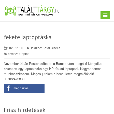
Toggle
navigat
fekete laptoptáska
2020.11.26
Beküldő: Kótai Gizella
elveszett laptop
November 23-án Pesterzsébeten a Baross utcai megálló környékén
elveszett egy laptoptáska egy HP típusú laptoppal. Nagyon fontos
munkaeszközöm. Magas jutalom a becsületes megtalálónak!
0670/2472830
megosztás
Friss hirdetések