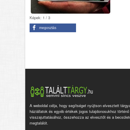
Képek: 1 / 3
megosztás
A weboldal célja, hogy segítséget nyújtson elvesztett tárgy
háziállatok és egyéb értékek jogos tulajdonosukhoz történő
visszajuttatásához, összehozza az elvesztőt és a becsület
megtalálót.