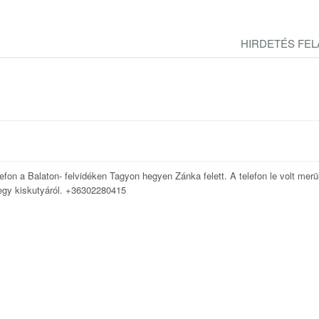
HIRDETÉS FE
efon a Balaton- felvidéken Tagyon hegyen Zánka felett. A telefon le volt merü
s egy kiskutyáról. +36302280415