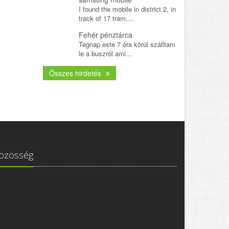
I found the mobile in district 2, in
track of 17 tram,...
Fehér pénztárca
Tegnap este 7 óra körül szálltam
le a buszról ami...
Összes hirdetés
özösség