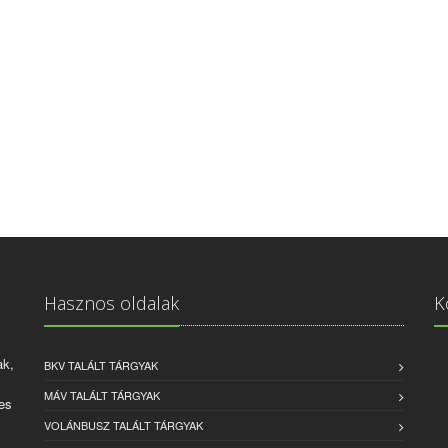
Hasznos oldalak
K
ak,
BKV TALÁLT TÁRGYAK
MÁV TALÁLT TÁRGYAK
es
VOLÁNBUSZ TALÁLT TÁRGYAK