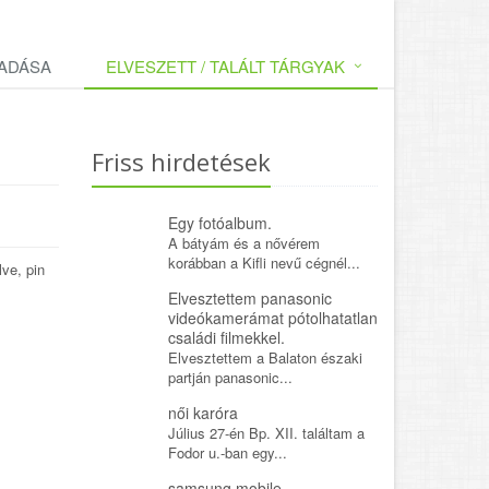
LADÁSA
ELVESZETT / TALÁLT TÁRGYAK
Friss hirdetések
Egy fotóalbum.
A bátyám és a nővérem
korábban a Kifli nevű cégnél...
lve, pin
Elvesztettem panasonic
videókamerámat pótolhatatlan
családi filmekkel.
Elvesztettem a Balaton északi
partján panasonic...
női karóra
Július 27-én Bp. XII. találtam a
Fodor u.-ban egy...
samsung mobile