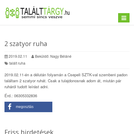
Toggle
navigat
2 szatyor ruha
2019.02.11
Beküldő: Nagy Béláné
talált ruha
2019.02.11-én a délután folyamán a Csepeli SZTK-val szembeni padon
találtam 2 szatyor ruhát. Csak a tulajdonosnak adom át, miután pár
ruháról tudott leírást adni.
Érd.: 06305332836
megosztás
Friss hirdetések