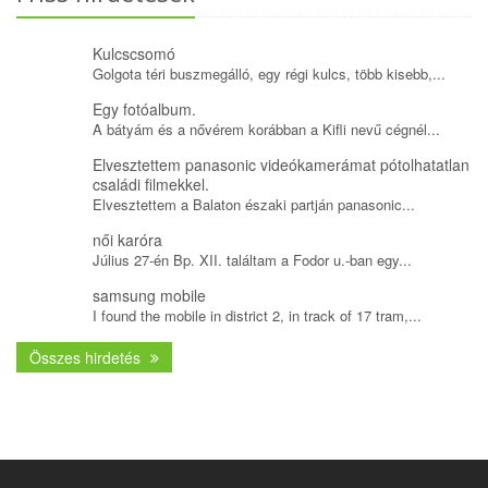
Kulcscsomó
Golgota téri buszmegálló, egy régi kulcs, több kisebb,...
Egy fotóalbum.
A bátyám és a nővérem korábban a Kifli nevű cégnél...
Elvesztettem panasonic videókamerámat pótolhatatlan
családi filmekkel.
Elvesztettem a Balaton északi partján panasonic...
női karóra
Július 27-én Bp. XII. találtam a Fodor u.-ban egy...
samsung mobile
I found the mobile in district 2, in track of 17 tram,...
Összes hirdetés