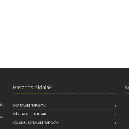
Hasznos oldalak
K
ak,
BKV TALÁLT TÁRGYAK
MÁV TALÁLT TÁRGYAK
es
VOLÁNBUSZ TALÁLT TÁRGYAK