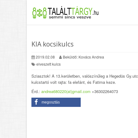
KIA kocsikulcs
2019.02.08
Beküldő: Kovács Andrea
elveszett kulcs
Sziasztok! A 13.kerületben, valószínűleg a Hegedüs Gy.ut
kulcstartó volt rajta: fa elefánt, és Fatima keze.
Érd.:
andrea680220(at)gmail.com
+36302264073
megosztás