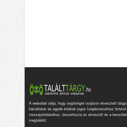
A weboldal célja, hogy segítséget nyújtson elvesztett tárgy
háziállatok és egyéb értékek jogos tulajdonosukhoz történő
visszajuttatásához, összehozza az elvesztőt és a becsület
megtalálót.