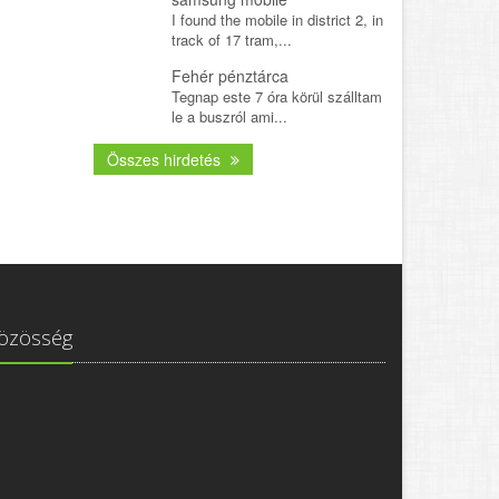
I found the mobile in district 2, in
track of 17 tram,...
Fehér pénztárca
Tegnap este 7 óra körül szálltam
le a buszról ami...
Összes hirdetés
özösség