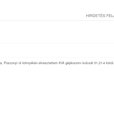
HIRDETÉS FE
ca, Poszonyi út környékén elvesztettem KIA gépkocsim kulcsát 01.21-e körül