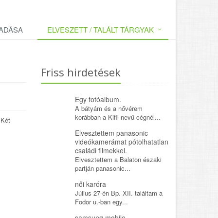
LADÁSA
ELVESZETT / TALÁLT TÁRGYAK
Friss hirdetések
Egy fotóalbum.
A bátyám és a nővérem
korábban a Kifli nevű cégnél...
.Két
Elvesztettem panasonic
videókamerámat pótolhatatlan
családi filmekkel.
Elvesztettem a Balaton északi
partján panasonic...
női karóra
Július 27-én Bp. XII. találtam a
Fodor u.-ban egy...
samsung mobile