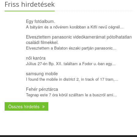
Friss hirdetések
Egy fotóalbum.
A bátyám és a nővérem korábban a Kifli nevű cégnél...
Elvesztettem panasonic videókamerámat pótolhatatlan
családi filmekkel.
Elvesztettem a Balaton északi partján panasonic...
női karóra
Július 27-én Bp. XII. találtam a Fodor u.-ban egy...
samsung mobile
I found the mobile in district 2, in track of 17 tram,...
Fehér pénztárca
Tegnap este 7 óra körül szálltam le a buszról ami...
Összes hirdetés