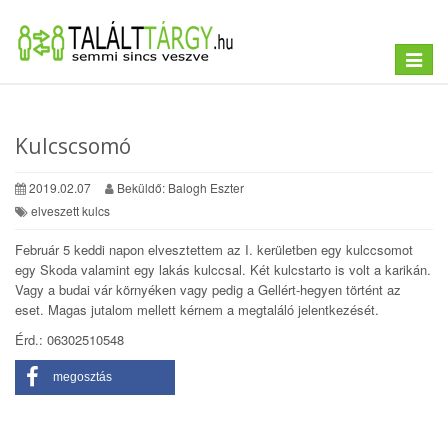
Toggle
navigat
Kulcscsomó
2019.02.07
Beküldő: Balogh Eszter
elveszett kulcs
Február 5 keddi napon elvesztettem az I. kerületben egy kulccsomot
egy Skoda valamint egy lakás kulccsal. Két kulcstarto is volt a karikán.
Vagy a budai vár környéken vagy pedig a Gellért-hegyen történt az
eset. Magas jutalom mellett kérnem a megtaláló jelentkezését.
Érd.: 06302510548
megosztás