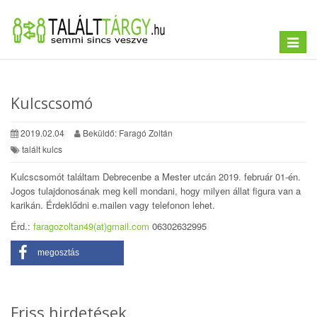
Toggle
navigat
Kulcscsomó
2019.02.04
Beküldő: Faragó Zoltán
talált kulcs
Kulcscsomót találtam Debrecenbe a Mester utcán 2019. február 01-én.
Jogos tulajdonosának meg kell mondani, hogy milyen állat figura van a
karikán. Érdeklődni e.mailen vagy telefonon lehet.
Érd.:
faragozoltan49(at)gmail.com
06302632995
megosztás
Friss hirdetések