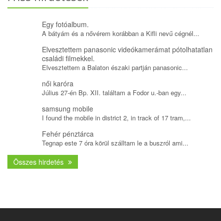
Egy fotóalbum.
A bátyám és a nővérem korábban a Kifli nevű cégnél...
Elvesztettem panasonic videókamerámat pótolhatatlan
családi filmekkel.
Elvesztettem a Balaton északi partján panasonic...
női karóra
Július 27-én Bp. XII. találtam a Fodor u.-ban egy...
samsung mobile
I found the mobile in district 2, in track of 17 tram,...
Fehér pénztárca
Tegnap este 7 óra körül szálltam le a buszról ami...
Összes hirdetés