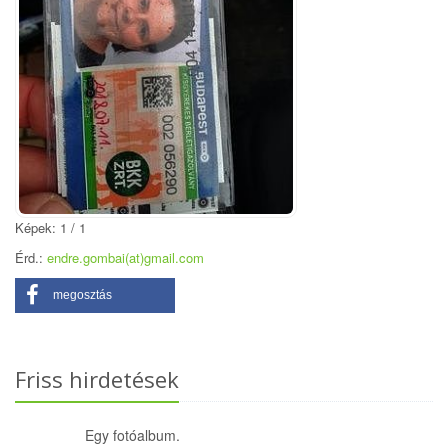
Képek: 1 / 1
Érd.:
endre.gombai(at)gmail.com
megosztás
Friss hirdetések
Egy fotóalbum.