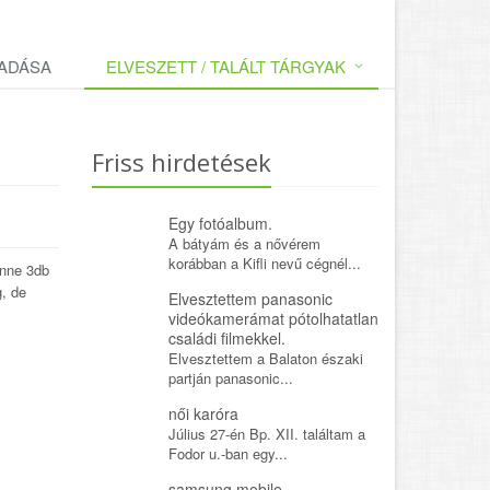
LADÁSA
ELVESZETT / TALÁLT TÁRGYAK
Friss hirdetések
Egy fotóalbum.
A bátyám és a nővérem
korábban a Kifli nevű cégnél...
enne 3db
g, de
Elvesztettem panasonic
videókamerámat pótolhatatlan
családi filmekkel.
Elvesztettem a Balaton északi
partján panasonic...
női karóra
Július 27-én Bp. XII. találtam a
Fodor u.-ban egy...
samsung mobile