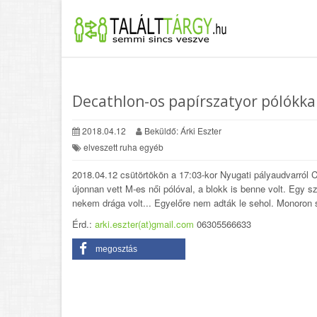
Decathlon-os papírszatyor pólókka
2018.04.12
Beküldő: Árki Eszter
elveszett ruha egyéb
2018.04.12 csütörtökön a 17:03-kor Nyugati pályaudvarról C
újonnan vett M-es női pólóval, a blokk is benne volt. Egy 
nekem drága volt... Egyelőre nem adták le sehol. Monoron sz
Érd.:
arki.eszter(at)gmail.com
06305566633
megosztás