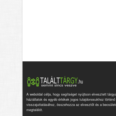
A weboldal célja, hogy segítséget nyújtson elvesztett tárgy
háziállatok és egyéb értékek jogos tulajdonosukhoz történő
visszajuttatásához, összehozza az elvesztőt és a becsület
megtalálót.