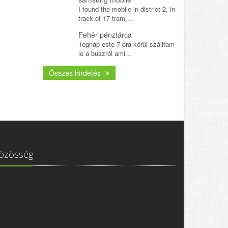
I found the mobile in district 2, in
track of 17 tram,...
Fehér pénztárca
Tegnap este 7 óra körül szálltam
le a buszról ami...
Összes hirdetés
özösség