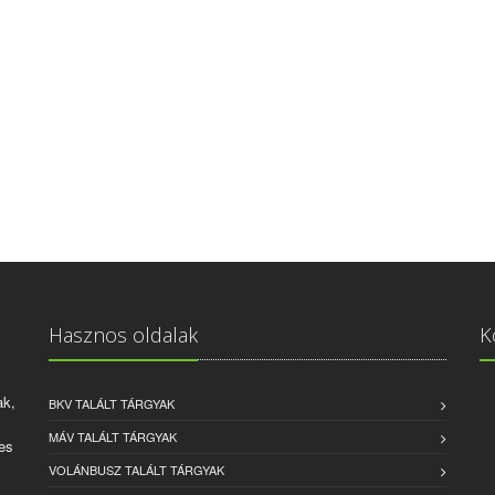
Hasznos oldalak
K
ak,
BKV TALÁLT TÁRGYAK
MÁV TALÁLT TÁRGYAK
es
VOLÁNBUSZ TALÁLT TÁRGYAK