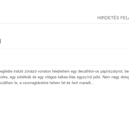
HIRDETÉS FE
l
eglédre induló zónázó vonaton felejtettem egy decathlon-os papírszatyrot, b
szürke, egy sötétkék és egy világos kékes-lilás egyszínű póló. Nem nagy dolo
álltam le, a csomagtárolóra tettem fel és fent maradt...