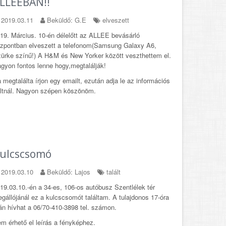
LLEEBAN!!
2019.03.11
Beküldő: G.E
elveszett
19. Március. 10-én délelőtt az ALLEE bevásárló
zpontban elveszett a telefonom(Samsung Galaxy A6,
ürke színű!) A H&M és New Yorker között veszthettem el.
gyon fontos lenne hogy,megtalálják!
 megtalálta írjon egy emailt, ezután adja le az információs
ltnál. Nagyon szépen köszönöm.
ulcscsomó
2019.03.10
Beküldő: Lajos
talált
19.03.10.-én a 34-es, 106-os autóbusz Szentlélek tér
gállójánál ez a kulcscsomót találtam. A tulajdonos 17-óra
án hívhat a 06/70-410-3898 tel. számon.
m érhető el leírás a fényképhez.