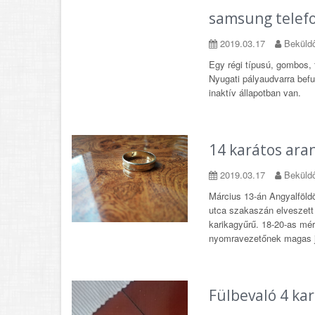
samsung telef
2019.03.17
Beküldő
Egy régi típusú, gombos, 
Nyugati pályaudvarra befu
inaktív állapotban van.
14 karátos ara
2019.03.17
Beküldő
Március 13-án Angyalföld
utca szakaszán elveszett
karikagyűrű. 18-20-as mér
nyomravezetőnek magas ju
Fülbevaló 4 kar