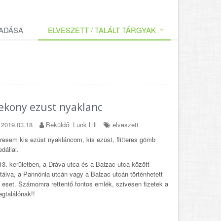
LADÁSA
ELVESZETT / TALÁLT TÁRGYAK
ekony ezust nyaklanc
2019.03.18
Beküldő: Lunk Lili
elveszett
resem kis ezüst nyakláncom, kis ezüst, flitteres gömb
dállal.
13. kerületben, a Dráva utca és a Balzac utca között
tálva, a Pannónia utcán vagy a Balzac utcán történhetett
 eset. Számomra rettentő fontos emlék, szivesen fizetek a
gtalálónak!!