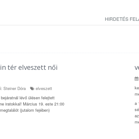
HIRDETÉS FE
n tér elveszett női
v
ke
: Steiner Dóra
elveszett
me
ejáratnál lévő ülésen felejtett
a 
ne iratokkal! Március 19. este 21:00
sé
megtalálót (jutalom fejében)
az
me