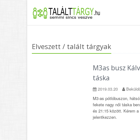
Elveszett / talált tárgyak
M3as busz Kálvi
táska
2019.03.20
Beküldő
M3-as pótlóbuszon, hátsó b
fekete nagy női táska ben
és 21:15 között. Kérem a 
jelentkezzen.