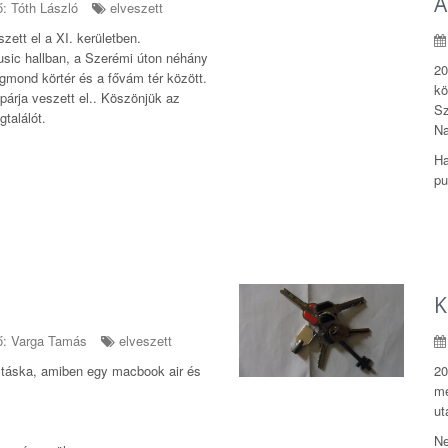
A
: Tóth László
elveszett
zett el a XI. kerületben.
usic hallban, a Szerémi úton néhány
20
gmond körtér és a fővám tér között.
kö
párja veszett el.. Köszönjük az
Sz
találót.
Na
Ha
pu
K
: Varga Tamás
elveszett
ó táska, amiben egy macbook air és
20
me
ut
Ne