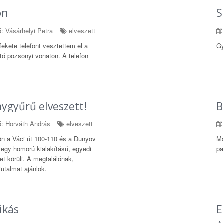
on
S
: Vásárhelyi Petra
elveszett
fekete telefont vesztettem el a
Gy
tó pozsonyi vonaton. A telefon
nygyűrű elveszett!
B
: Horváth András
elveszett
ön a Váci út 100-110 és a Dunyov
Ma
 egy homorú kialakítású, egyedi
pa
et körüli. A megtalálónak,
talmat ajánlok.
ikás
E