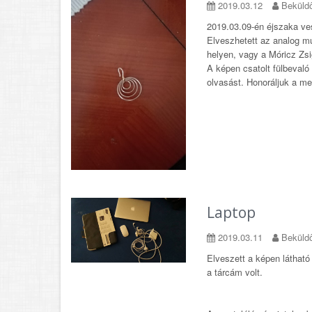
2019.03.12
Beküldő
2019.03.09-én éjszaka ves
Elveszhetett az analog m
helyen, vagy a Móricz Zsi
A képen csatolt fülbevaló 
olvasást. Honoráljuk a meg
Laptop
2019.03.11
Beküldő
Elveszett a képen láthat
a tárcám volt.