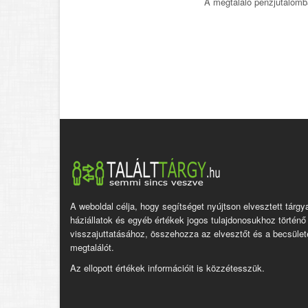
A megtaláló pénzjutalomb
A weboldal célja, hogy segítséget nyújtson elvesztett tárgy
háziállatok és egyéb értékek jogos tulajdonosukhoz történő
visszajuttatásához, összehozza az elvesztőt és a becsület
megtalálót.
Az ellopott értékek információit is közzétesszük.