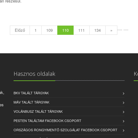
an részesül.
....
....
Előző
1
109
110
111
134
»
Hasznos oldalak
K
ak,
BKV TALÁLT TÁRGYAK
MÁV TALÁLT TÁRGYAK
es
VOLÁNBUSZ TALÁLT TÁRGYAK
PESTEN TALÁLTAM FACEBOOK CSOPORT
ORSZÁGOS RONGYIMENTŐ SZOLGÁLAT FACEBOOK CSOPORT