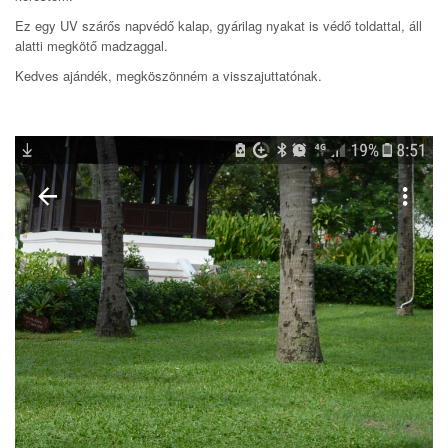
Ez egy UV szárős napvédő kalap, gyárilag nyakat is védő toldattal, áll
alatti megkötő madzaggal.
Kedves ajándék, megköszönném a visszajuttatónak.