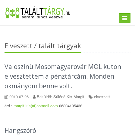
Toggle
navigat
Elveszett / talált tárgyak
Valoszinü Mosomagyarovár MOL kuton
elvesztettem a pénztárcám. Monden
okmányom benne volt.
2019.07.26
Beküldő: Süléné Kis Margit
elveszett
érd.:
margit.kis(at)hotmail.com
06304195438
Hangszóró