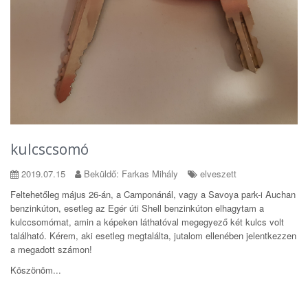
kulcscsomó
2019.07.15
Beküldő: Farkas Mihály
elveszett
Feltehetőleg május 26-án, a Camponánál, vagy a Savoya park-i Auchan
benzinkúton, esetleg az Egér úti Shell benzinkúton elhagytam a
kulccsomómat, amin a képeken láthatóval megegyező két kulcs volt
található. Kérem, aki esetleg megtalálta, jutalom ellenében jelentkezzen
a megadott számon!
Köszönöm...