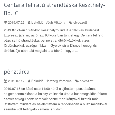
Centara feliratú strandtáska Keszthely-
Bp. IC
2019.07.22
Beküldő: Végh Viktória
elveszett
2019.07.21-én 16.48-kor Keszthelyről indult a 1873-as Budapest
Expressz járatán, az 5. sz. IC kocsiban tűnt el egy Centara feliratú
bézs színű strandtáska, benne strandtörölközőkkel, vizes
fürdőruhákkal, úszógumikkal... Gyerek sír a Disney hercegnős
törölközője után, aki megtalálta a táskát, legyen...
pènztárca
2019.07.17
Beküldő: Herczeg Veronica
elveszett
2019.07.15-èn kèső este 11:00 körül elejthettem pènztácámat
szigetszentmiklóson a bajcsy zsilinszki úton a buszmegállóba fekete
szövet anyagú pènz nem volt benne mert kártyával fizetek már
letiltottam mindent ès bejelentettem a rendőrsègen a busz megállóval
szembe volt tèrfigyelő kamera is tudom...