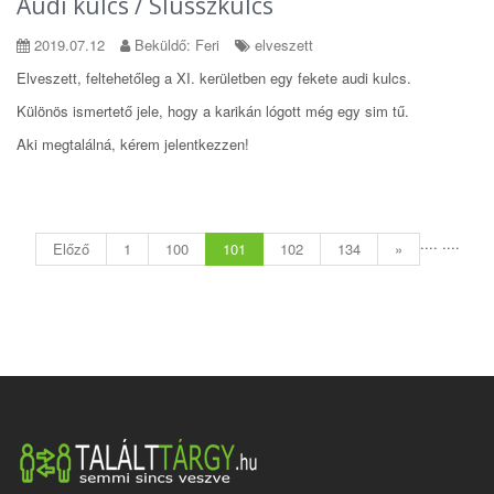
Audi kulcs / Slusszkulcs
2019.07.12
Beküldő: Feri
elveszett
Elveszett, feltehetőleg a XI. kerületben egy fekete audi kulcs.
Különös ismertető jele, hogy a karikán lógott még egy sim tű.
Aki megtalálná, kérem jelentkezzen!
....
....
Előző
1
100
101
102
134
»