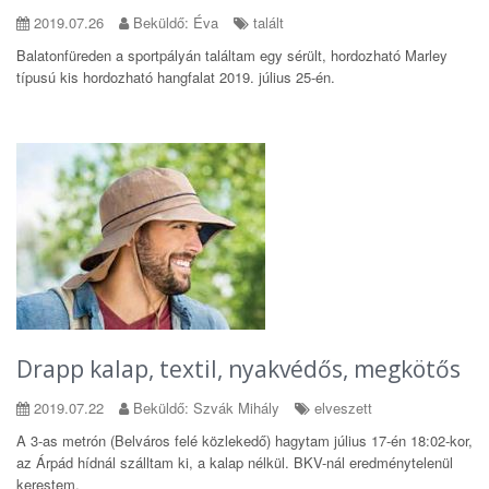
2019.07.26
Beküldő: Éva
talált
Balatonfüreden a sportpályán találtam egy sérült, hordozható Marley
típusú kis hordozható hangfalat 2019. július 25-én.
Drapp kalap, textil, nyakvédős, megkötős
2019.07.22
Beküldő: Szvák Mihály
elveszett
A 3-as metrón (Belváros felé közlekedő) hagytam július 17-én 18:02-kor,
az Árpád hídnál szálltam ki, a kalap nélkül. BKV-nál eredménytelenül
kerestem.