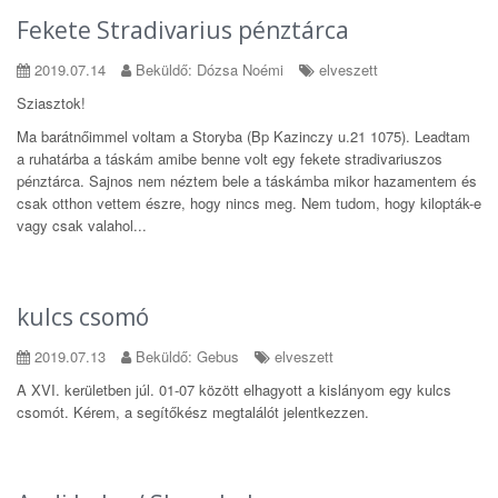
Fekete Stradivarius pénztárca
2019.07.14
Beküldő: Dózsa Noémi
elveszett
Sziasztok!
Ma barátnőimmel voltam a Storyba (Bp Kazinczy u.21 1075). Leadtam
a ruhatárba a táskám amibe benne volt egy fekete stradivariuszos
pénztárca. Sajnos nem néztem bele a táskámba mikor hazamentem és
csak otthon vettem észre, hogy nincs meg. Nem tudom, hogy kilopták-e
vagy csak valahol...
kulcs csomó
2019.07.13
Beküldő: Gebus
elveszett
A XVI. kerületben júl. 01-07 között elhagyott a kislányom egy kulcs
csomót. Kérem, a segítőkész megtalálót jelentkezzen.